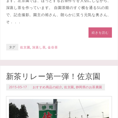
ます。左京園では、ほっとするお茶作りを大切にしながら、
深蒸し茶を作っています。 自園茶畑のすぐ横を通るSLの前
で、記念撮影。園主の裕さん、朗らかに笑う元気な奥さん、
そ．．．
続きを読む
タグ
佐京園
,
深蒸し茶
,
金谷茶
新茶リレー第一弾！佐京園
2015-05-17
おすすめ商品の紹介
,
佐京園
,
静岡県のお茶農園