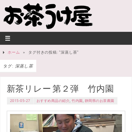
ホーム
»
タグ付きの投稿: "深蒸し茶"
タグ:
深蒸し茶
新茶リレー 第２弾 竹内園
2015-05-27
おすすめ商品の紹介
,
竹内園
,
静岡県のお茶農園