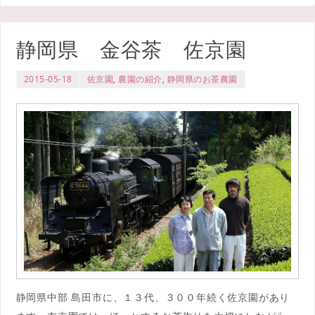
静岡県 金谷茶 佐京園
2015-05-18
佐京園
,
農園の紹介
,
静岡県のお茶農園
静岡県中部 島田市に、１３代、３００年続く佐京園があり