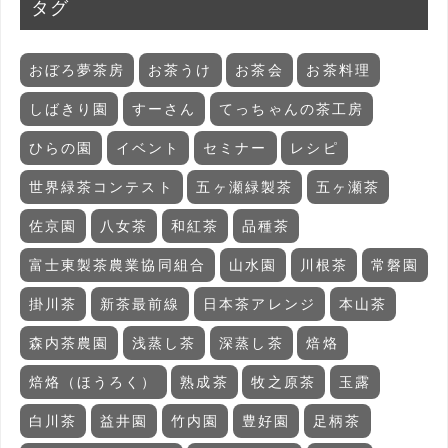
タグ
おぼろ夢茶房
お茶うけ
お茶会
お茶料理
しばきり園
すーさん
てっちゃんの茶工房
ひらの園
イベント
セミナー
レシピ
世界緑茶コンテスト
五ヶ瀬緑製茶
五ヶ瀬茶
佐京園
八女茶
和紅茶
品種茶
富士東製茶農業協同組合
山水園
川根茶
常磐園
掛川茶
新茶最前線
日本茶アレンジ
本山茶
森内茶農園
浅蒸し茶
深蒸し茶
焙烙
焙烙（ほうろく）
熟成茶
牧之原茶
玉露
白川茶
益井園
竹内園
豊好園
足柄茶