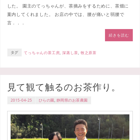
した。 園主のてっちゃんが、茶摘みをするために、茶畑に
案内してくれました。 お店の中では、腰が痛いと弱腰で
言．．．
続きを読む
タグ
てっちゃんの茶工房
,
深蒸し茶
,
牧之原茶
見て観て触るのお茶作り。
2015-04-25
ひらの園
,
静岡県のお茶農園