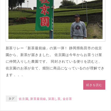
新茶リレー「新茶最前線」の第一弾！ 静岡県島田市の佐京
園から、新茶が届きました。 佐京園は今年からお茶うけ屋
に仲間入りした農園です。 同封されている便りを読むと、
佐京園のお茶が全て、畑別に商品になっているのが理解でき
ます．．．
続きを読む
タグ
佐京園
,
新茶最前線
,
深蒸し茶
,
金谷茶