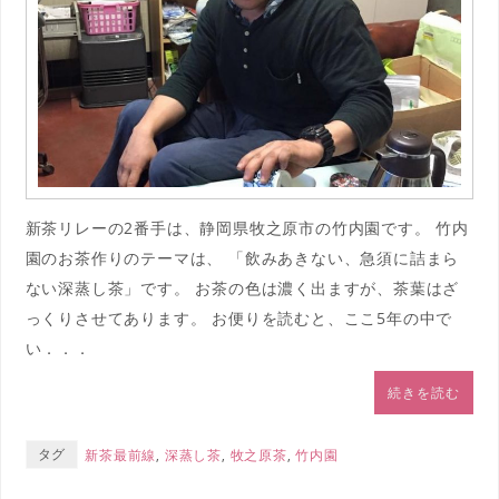
新茶リレーの2番手は、静岡県牧之原市の竹内園です。 竹内
園のお茶作りのテーマは、 「飲みあきない、急須に詰まら
ない深蒸し茶」です。 お茶の色は濃く出ますが、茶葉はざ
っくりさせてあります。 お便りを読むと、ここ5年の中で
い．．．
続きを読む
タグ
新茶最前線
,
深蒸し茶
,
牧之原茶
,
竹内園