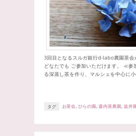
3回目となるスルガ銀行d-labo農園茶
どなたでも ご参加いただけます。 ≪
る深蒸し茶を作り、マルシェを中心に小
お茶会
,
ひらの園
,
森内茶農園
,
益井
タグ