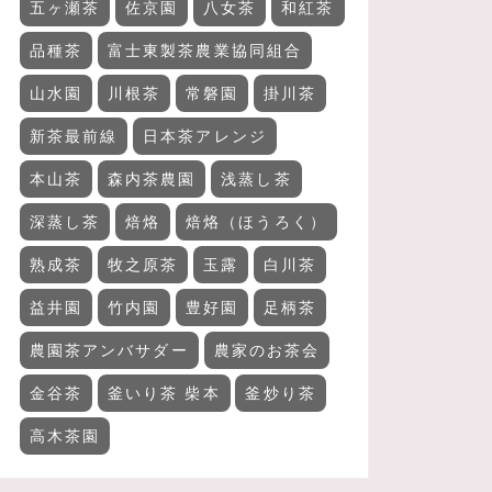
五ヶ瀬茶
佐京園
八女茶
和紅茶
品種茶
富士東製茶農業協同組合
山水園
川根茶
常磐園
掛川茶
新茶最前線
日本茶アレンジ
本山茶
森内茶農園
浅蒸し茶
深蒸し茶
焙烙
焙烙（ほうろく）
熟成茶
牧之原茶
玉露
白川茶
益井園
竹内園
豊好園
足柄茶
農園茶アンバサダー
農家のお茶会
金谷茶
釜いり茶 柴本
釜炒り茶
高木茶園