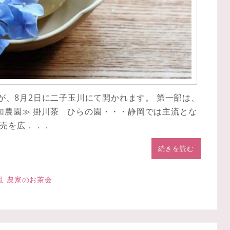
会が、8月2日に二子玉川にて開かれます。 第一部は、
参加農園≫ 掛川茶 ひらの園・・・静岡では主流とな
売を広．．．
続きを読む
園
,
農家のお茶会