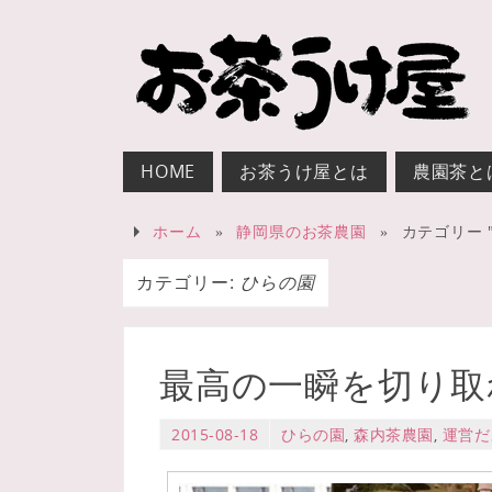
HOME
お茶うけ屋とは
農園茶と
ホーム
»
静岡県のお茶農園
»
カテゴリー 
カテゴリー:
ひらの園
最高の一瞬を切り取
2015-08-18
ひらの園
,
森内茶農園
,
運営だ