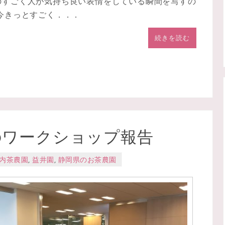
のすごく人が気持ち良い表情をしている瞬間を写すの
、今きっとすごく．．．
続きを読む
主催のワークショップ報告
内茶農園
,
益井園
,
静岡県のお茶農園