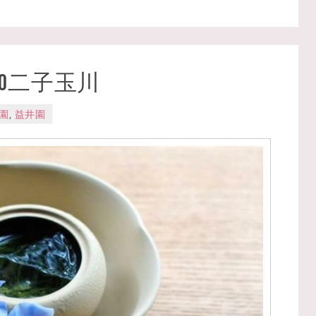
abo二子玉川
園
,
益井園