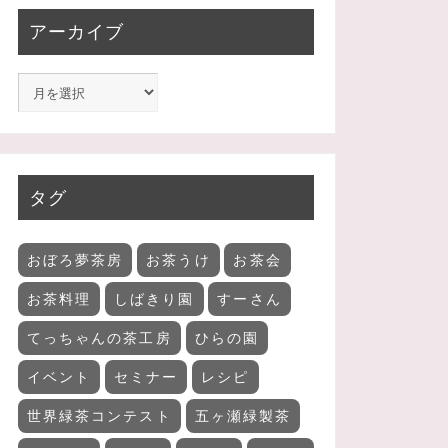
アーカイブ
タグ
おぼろ夢茶房
お茶うけ
お茶会
お茶料理
しばきり園
すーさん
てっちゃんの茶工房
ひらの園
イベント
セミナー
レシピ
世界緑茶コンテスト
五ヶ瀬緑製茶