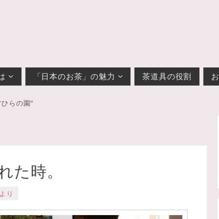
は
「日本のお茶」の魅力
茶道具の役割
"ひらの園"
れた時。
より