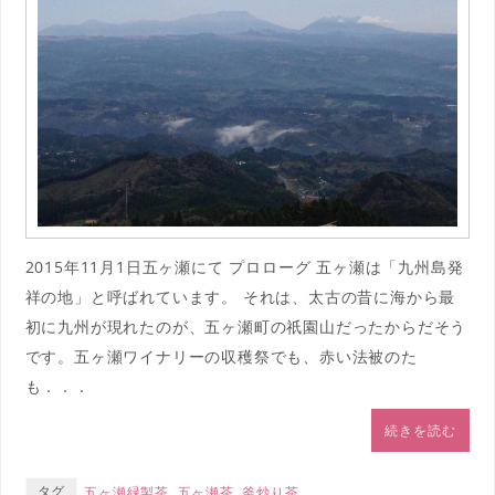
2015年11月1日五ヶ瀬にて プロローグ 五ヶ瀬は「九州島発
祥の地」と呼ばれています。 それは、太古の昔に海から最
初に九州が現れたのが、五ヶ瀬町の祇園山だったからだそう
です。五ヶ瀬ワイナリーの収穫祭でも、赤い法被のた
も．．．
続きを読む
タグ
五ヶ瀬緑製茶
,
五ヶ瀬茶
,
釜炒り茶