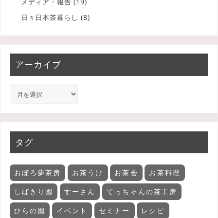
メディア・報告
(19)
日々日本茶暮らし
(8)
アーカイブ
タグ
おぼろ夢茶房
お茶うけ
お茶会
お茶料理
しばきり園
すーさん
てっちゃんの茶工房
ひらの園
イベント
セミナー
レシピ