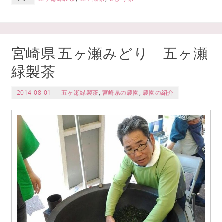
宮崎県 五ヶ瀬みどり 五ヶ瀬
緑製茶
2014-08-01
五ヶ瀬緑製茶
,
宮崎県の農園
,
農園の紹介