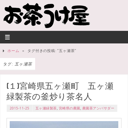
ホーム
»
タグ付きの投稿: "五ヶ瀬茶"
タグ:
五ヶ瀬茶
(１)宮崎県五ヶ瀬町 五ヶ瀬
緑製茶の釜炒り茶名人
2015-11-25
五ヶ瀬緑製茶
,
宮崎県の農園
,
農園茶アンバサダー