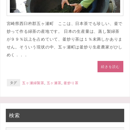
宮崎県西臼杵郡五ヶ瀬町 ここは、日本茶でも珍しい、釜で
炒って作る緑茶の産地です。 日本の生産量は、蒸し製緑茶
が９９％以上を占めていて、釜炒り茶は１％未満しかありま
せん。そういう現状の中、五ヶ瀬町は釜炒り生産農家がひし
めく．．．
続きを読む
タグ
五ヶ瀬緑製茶
,
五ヶ瀬茶
,
釜炒り茶
検索