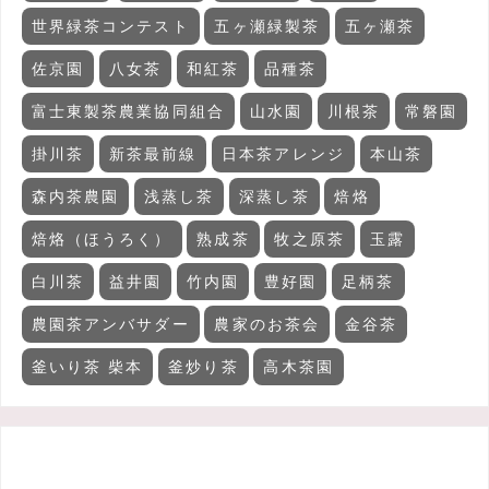
世界緑茶コンテスト
五ヶ瀬緑製茶
五ヶ瀬茶
佐京園
八女茶
和紅茶
品種茶
富士東製茶農業協同組合
山水園
川根茶
常磐園
掛川茶
新茶最前線
日本茶アレンジ
本山茶
森内茶農園
浅蒸し茶
深蒸し茶
焙烙
焙烙（ほうろく）
熟成茶
牧之原茶
玉露
白川茶
益井園
竹内園
豊好園
足柄茶
農園茶アンバサダー
農家のお茶会
金谷茶
釜いり茶 柴本
釜炒り茶
高木茶園