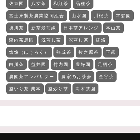
佐京園
八女茶
和紅茶
品種茶
富士東製茶農業協同組合
山水園
川根茶
常磐園
掛川茶
新茶最前線
日本茶アレンジ
本山茶
森内茶農園
浅蒸し茶
深蒸し茶
焙烙
焙烙（ほうろく）
熟成茶
牧之原茶
玉露
白川茶
益井園
竹内園
豊好園
足柄茶
農園茶アンバサダー
農家のお茶会
金谷茶
釜いり茶 柴本
釜炒り茶
高木茶園