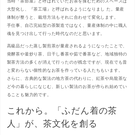
当時『茶部屋』と呼ばれていたお茶を揉むためのスペースは
大型化し、『茶工場』と呼ばれるようになりまし た。量産
体制が整うと、栽培方法もそれに合わせて変化します。
手仕事、自己完結型の茶製造ではなく、量産体制の中に職人
魂を見つけ出して行った時代なのだと思います。
高級品だった蒸し製煎茶が量産されるようになったことで、
発酵茶や釜炒り茶、日干し番茶や茹で番茶など、地域独特の
製茶方法の多くが消えて行ったのが残念ですが、現在でも昔
と変わらない個性的なお茶を作っている人たちもいます。
さらに、古典的な製法の地方茶の代わりに、紅茶や烏龍茶な
ど今の暮らしになじむ、新しい製法のお茶が作られ始めてい
ることも魅力的です。
これから。「ふだん着の茶
人」が、茶文化を創る