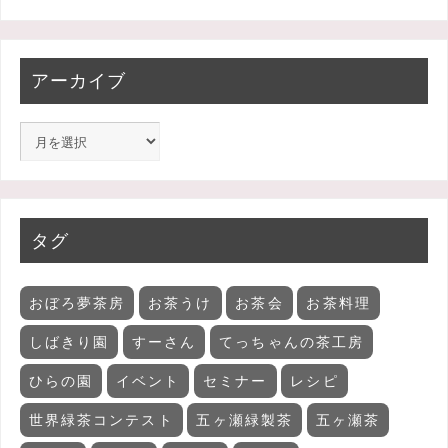
アーカイブ
タグ
おぼろ夢茶房
お茶うけ
お茶会
お茶料理
しばきり園
すーさん
てっちゃんの茶工房
ひらの園
イベント
セミナー
レシピ
世界緑茶コンテスト
五ヶ瀬緑製茶
五ヶ瀬茶