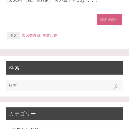
1,000円 （税、送料別） 牧の原早生 30g ．．．
続きを読む
タグ
森内茶農園
,
浅蒸し茶
検索
カテゴリー