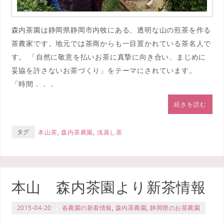
森内茶園は静岡県静岡市内牧にある、透明な山の煎茶を作る
茶農家です。地元では茶商からも一目置かれている茶名人で
す。 「自然に敬意を払いお茶に真摯に向き合い、まじめに
妥協を許さないお茶づくり」をテーマにされています。
「時間．．．
続きを読む
タグ
本山茶
,
森内茶農園
,
浅蒸し茶
本山 森内茶園より新茶情報
2015-04-20
各農園の新着情報
,
森内茶農園
,
静岡県のお茶農園