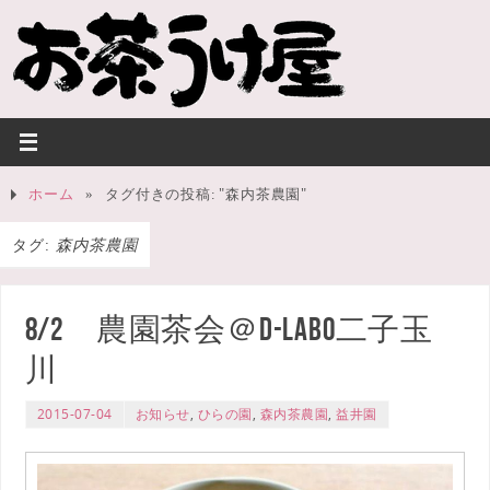
ホーム
»
タグ付きの投稿: "森内茶農園"
タグ:
森内茶農園
8/2 農園茶会＠d-labo二子玉
川
2015-07-04
お知らせ
,
ひらの園
,
森内茶農園
,
益井園