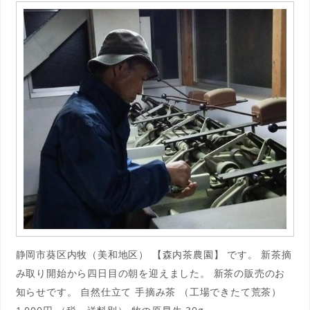
静岡市葵区内牧（美和地区） 【森内茶農園】 です。 新茶摘
み取り開始から四日目の朝を迎えました。 新茶の販売のお
知らせです。 自然仕立て 手摘み茶 （工場できたて荒茶）