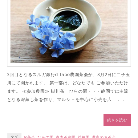
3回目となるスルガ銀行d-labo農園茶会が、8月2日に二子玉
川にて開かれます。 第一部は、どなたでも ご参加いただけ
ます。 ≪参加農園≫ 掛川茶 ひらの園・・・静岡では主流
となる深蒸し茶を作り、マルシェを中心に小売を広．．．
続きを読む
タグ
お茶会
,
ひらの園
,
森内茶農園
,
益井園
,
農家のお茶会