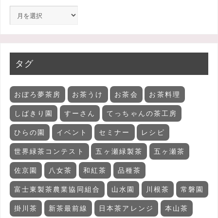
タグ
おぼろ夢茶房
お茶うけ
お茶会
お茶料理
しばきり園
すーさん
てっちゃんの茶工房
ひらの園
イベント
セミナー
レシピ
世界緑茶コンテスト
五ヶ瀬緑製茶
五ヶ瀬茶
佐京園
八女茶
和紅茶
品種茶
富士東製茶農業協同組合
山水園
川根茶
常磐園
掛川茶
新茶最前線
日本茶アレンジ
本山茶