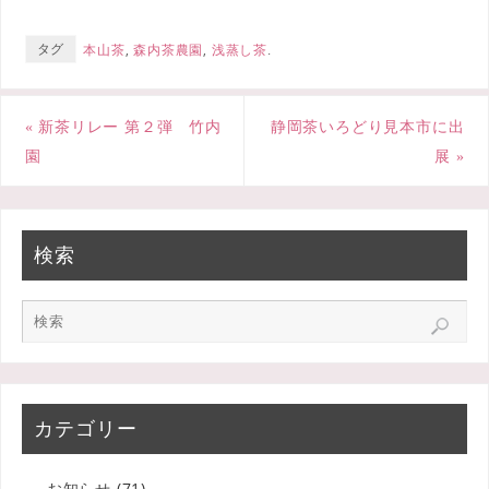
b
t
タグ
本山茶
,
森内茶農園
,
浅蒸し茶
.
o
e
o
r
«
新茶リレー 第２弾 竹内
静岡茶いろどり見本市に出
k
園
展
»
検索
カテゴリー
お知らせ
(71)