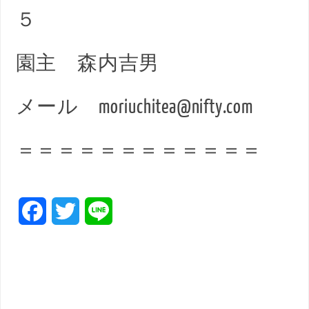
５
園主 森内吉男
メール moriuchitea@nifty.com
＝＝＝＝＝＝＝＝＝＝＝＝
F
T
L
a
w
i
c
i
n
e
t
e