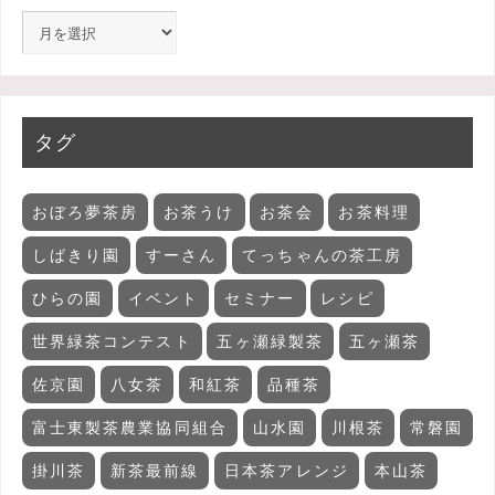
タグ
おぼろ夢茶房
お茶うけ
お茶会
お茶料理
しばきり園
すーさん
てっちゃんの茶工房
ひらの園
イベント
セミナー
レシピ
世界緑茶コンテスト
五ヶ瀬緑製茶
五ヶ瀬茶
佐京園
八女茶
和紅茶
品種茶
富士東製茶農業協同組合
山水園
川根茶
常磐園
掛川茶
新茶最前線
日本茶アレンジ
本山茶