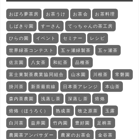
おぼろ夢茶房
お茶うけ
お茶会
お茶料理
しばきり園
すーさん
てっちゃんの茶工房
ひらの園
イベント
セミナー
レシピ
世界緑茶コンテスト
五ヶ瀬緑製茶
五ヶ瀬茶
佐京園
八女茶
和紅茶
品種茶
富士東製茶農業協同組合
山水園
川根茶
常磐園
掛川茶
新茶最前線
日本茶アレンジ
本山茶
森内茶農園
浅蒸し茶
深蒸し茶
焙烙
焙烙（ほうろく）
熟成茶
牧之原茶
玉露
白川茶
益井園
竹内園
豊好園
足柄茶
農園茶アンバサダー
農家のお茶会
金谷茶