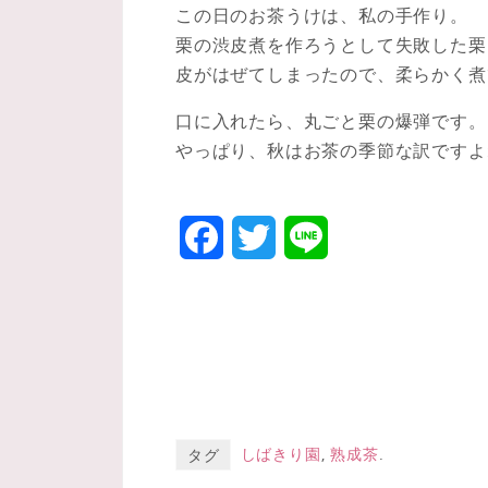
この日のお茶うけは、私の手作り。
栗の渋皮煮を作ろうとして失敗した栗
皮がはぜてしまったので、柔らかく煮
口に入れたら、丸ごと栗の爆弾です。
やっぱり、秋はお茶の季節な訳ですよ
F
T
L
a
w
i
c
i
n
e
t
e
b
t
o
しばきり園
e
,
熟成茶
.
タグ