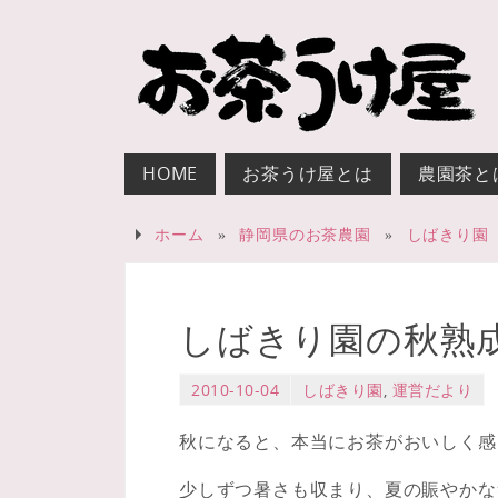
HOME
お茶うけ屋とは
農園茶と
ホーム
»
静岡県のお茶農園
»
しばきり園
しばきり園の秋熟成
2010-10-04
しばきり園
,
運営だより
秋になると、本当にお茶がおいしく感
少しずつ暑さも収まり、夏の賑やかな