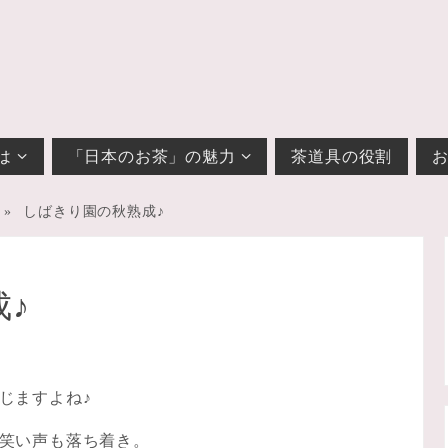
は
「日本のお茶」の魅力
茶道具の役割
»
しばきり園の秋熟成♪
♪
じますよね♪
笑い声も落ち着き。