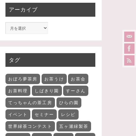
アーカイブ
タグ
おぼろ夢茶房
お茶うけ
お茶会
お茶料理
しばきり園
すーさん
てっちゃんの茶工房
ひらの園
イベント
セミナー
レシピ
世界緑茶コンテスト
五ヶ瀬緑製茶