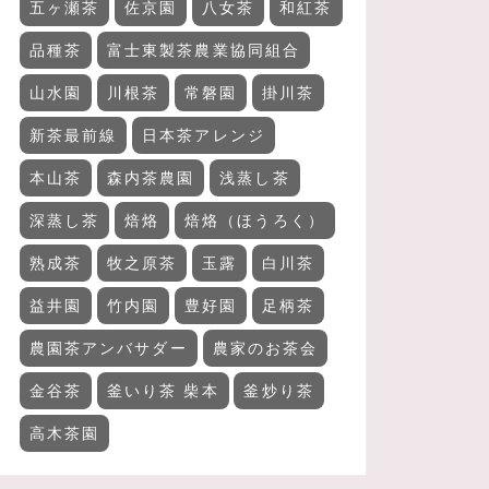
五ヶ瀬茶
佐京園
八女茶
和紅茶
品種茶
富士東製茶農業協同組合
山水園
川根茶
常磐園
掛川茶
新茶最前線
日本茶アレンジ
本山茶
森内茶農園
浅蒸し茶
深蒸し茶
焙烙
焙烙（ほうろく）
熟成茶
牧之原茶
玉露
白川茶
益井園
竹内園
豊好園
足柄茶
農園茶アンバサダー
農家のお茶会
金谷茶
釜いり茶 柴本
釜炒り茶
高木茶園