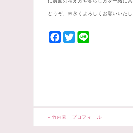
に農園の考え方や暮らし方を一緒に共
どうぞ、末永くよろしくお願いいたし
F
T
L
a
w
i
c
i
n
e
t
e
b
t
o
e
o
r
«
竹内園 プロフィール
k