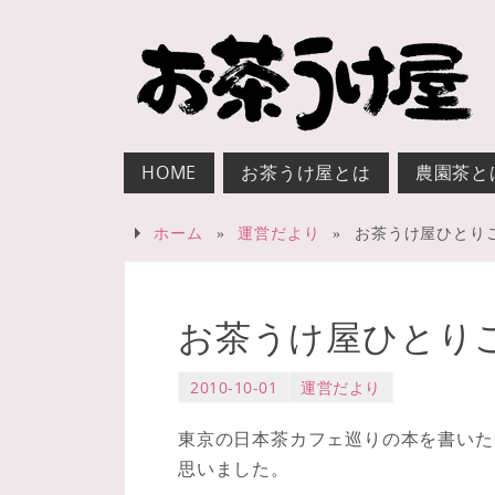
HOME
お茶うけ屋とは
農園茶と
ホーム
»
運営だより
»
お茶うけ屋ひとり
お茶うけ屋ひとり
2010-10-01
運営だより
東京の日本茶カフェ巡りの本を書いた
思いました。