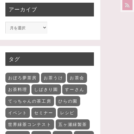
アーカイブ
タグ
おぼろ夢茶房
お茶うけ
お茶会
お茶料理
しばきり園
すーさん
てっちゃんの茶工房
ひらの園
イベント
セミナー
レシピ
世界緑茶コンテスト
五ヶ瀬緑製茶