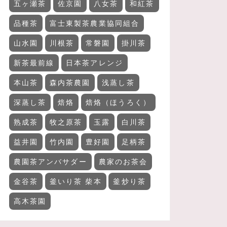
五ヶ瀬茶
佐京園
八女茶
和紅茶
品種茶
富士東製茶農業協同組合
山水園
川根茶
常磐園
掛川茶
新茶最前線
日本茶アレンジ
本山茶
森内茶農園
浅蒸し茶
深蒸し茶
焙烙
焙烙（ほうろく）
熟成茶
牧之原茶
玉露
白川茶
益井園
竹内園
豊好園
足柄茶
農園茶アンバサダー
農家のお茶会
金谷茶
釜いり茶 柴本
釜炒り茶
高木茶園