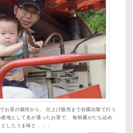
でお茶の栽培から、 仕上げ販売まで自園自製で行う
の産地として名が通ったお茶で、 毎朝霧がたち込め
りとしたうま味と．．．