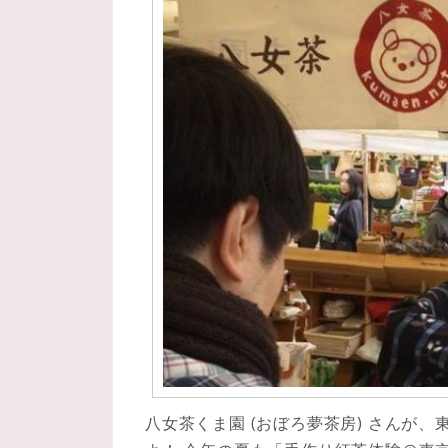
八女茶くま園 (おぼろ夢茶房) さんが