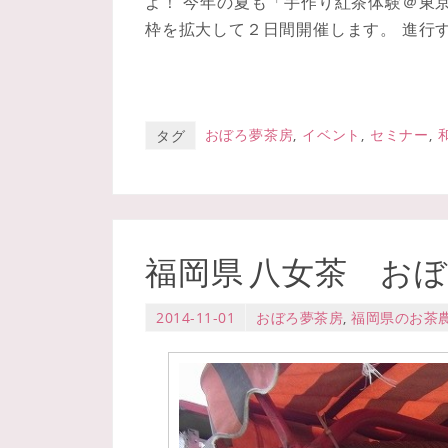
よ！ 今年の夏も「手作り紅茶体験＠東
枠を拡大して２日間開催します。 進行
おぼろ夢茶房
,
イベント
,
セミナー
,
タグ
福岡県 八女茶 お
2014-11-01
おぼろ夢茶房
,
福岡県のお茶