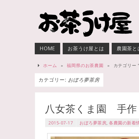
HOME
お茶うけ屋とは
農園茶と
ホーム
»
福岡県のお茶農園
»
カテゴリー 
カテゴリー:
おぼろ夢茶房
八女茶くま園 手作
2015-07-17
おぼろ夢茶房
,
各農園の新着