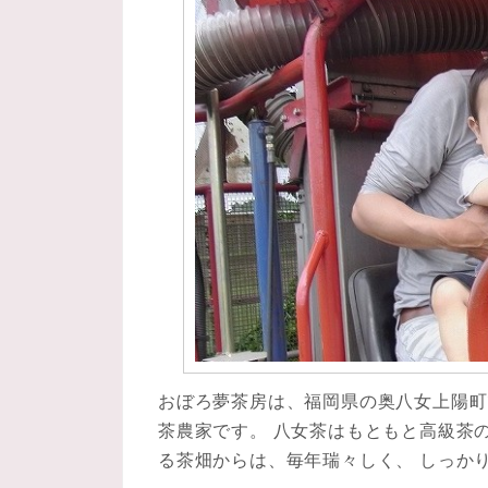
おぼろ夢茶房は、福岡県の奥八女上陽町
茶農家です。 八女茶はもともと高級茶
る茶畑からは、毎年瑞々しく、 しっか