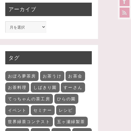
アーカイブ
タグ
おぼろ夢茶房
お茶うけ
お茶会
お茶料理
しばきり園
すーさん
てっちゃんの茶工房
ひらの園
イベント
セミナー
レシピ
世界緑茶コンテスト
五ヶ瀬緑製茶