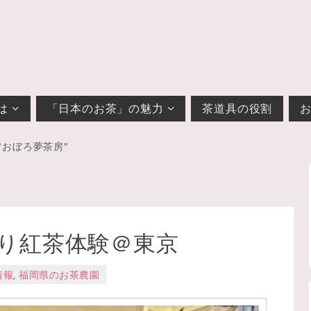
は
「日本のお茶」の魅力
茶道具の役割
"おぼろ夢茶房"
り紅茶体験＠東京
情報
,
福岡県のお茶農園