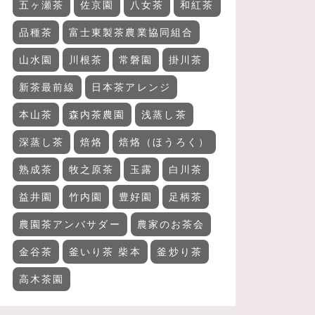
五ヶ瀬茶
佐京園
八女茶
和紅茶
品種茶
富士東製茶農業協同組合
山水園
川根茶
常磐園
掛川茶
新茶最前線
日本茶アレンジ
本山茶
森内茶農園
浅蒸し茶
深蒸し茶
焙烙
焙烙（ほうろく）
熟成茶
牧之原茶
玉露
白川茶
益井園
竹内園
豊好園
足柄茶
農園茶アンバサダー
農家のお茶会
金谷茶
釜いり茶 柴本
釜炒り茶
高木茶園