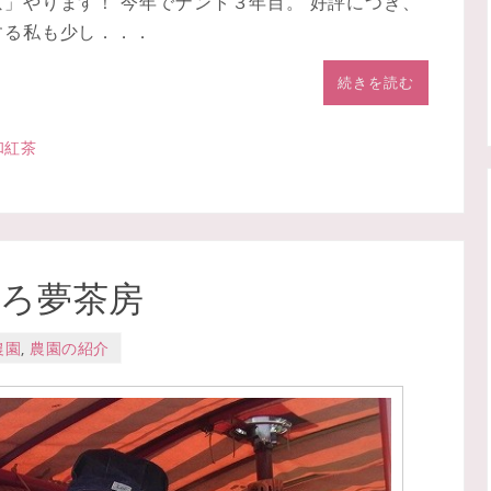
京」やります！ 今年でナント３年目。 好評につき、
する私も少し．．．
続きを読む
和紅茶
ぼろ夢茶房
農園
,
農園の紹介