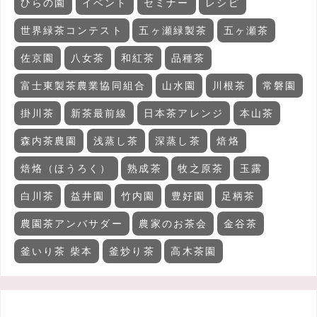
ひらの園
イベント
セミナー
レシピ
世界緑茶コンテスト
五ヶ瀬緑製茶
五ヶ瀬茶
佐京園
八女茶
和紅茶
品種茶
富士東製茶農業協同組合
山水園
川根茶
常磐園
掛川茶
新茶最前線
日本茶アレンジ
本山茶
森内茶農園
浅蒸し茶
深蒸し茶
焙烙
焙烙（ほうろく）
熟成茶
牧之原茶
玉露
白川茶
益井園
竹内園
豊好園
足柄茶
農園茶アンバサダー
農家のお茶会
金谷茶
釜いり茶 柴本
釜炒り茶
高木茶園