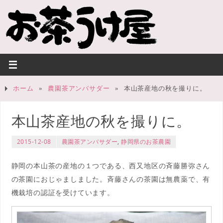
ホーム
»
農園茶アンバサダー
»
本山茶産地の秋を撮りに。
本山茶産地の秋を撮りに。
2015-12-08
農園茶アンバサダー
,
静岡県のお茶農園
静岡の本山茶の産地の１つである、西又地区の斉藤勝弥さん
の茶園におじゃましました。斉藤さんの茶園は無農薬で、有
機栽培の認証を受けています。