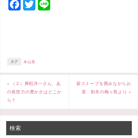
F
T
L
a
w
i
c
i
n
e
t
e
b
t
タグ
本山茶
.
o
e
o
r
«
（２）興梠洋一さん、あ
薪ストーブを囲みながらお
k
の発想力の豊かさはどこか
茶 初冬の梅ヶ島より
»
ら？
検索