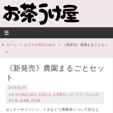
ホーム
»
おすすめ商品の紹介
»
《新発売》農園まるごとセッ
ト
《新発売》農園まるごとセッ
ト
2015-09-05
おすすめ商品の紹介
,
お知らせ
,
お茶選びについて
,
てっちゃんの
茶工房
,
益井園
,
竹内園
セミナーやイベント、ＦＢなどで農園茶について語ると、