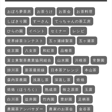
おぼろ夢茶房
お茶うけ
お茶会
お茶料理
しばきり園
すーさん
てっちゃんの茶工房
ひらの園
イベント
セミナー
レシピ
世界緑茶コンテスト
五ヶ瀬緑製茶
五ヶ瀬茶
佐京園
八女茶
和紅茶
品種茶
富士東製茶農業協同組合
山水園
川根茶
常磐園
掛川茶
新茶最前線
日本茶アレンジ
本山茶
森内茶農園
浅蒸し茶
深蒸し茶
焙烙
焙烙（ほうろく）
熟成茶
牧之原茶
玉露
白川茶
益井園
竹内園
豊好園
足柄茶
農園茶アンバサダー
農家のお茶会
金谷茶