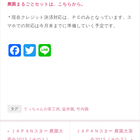
農園まるごとセットは、こちらから。
＊現在クレジット決済対応は、ＰＣのみとなっています。ス
マホでの対応は今月末までに準備していく予定です。
F
T
L
a
w
i
c
i
n
e
t
e
b
t
タグ
てっちゃんの茶工房
,
益井園
,
竹内園
.
o
e
o
r
«
ＪＡＰＡＮスター 農園大
ＪＡＰＡＮスター 農園大茶
k
茶会2015《その１》
会2015《その２》
»