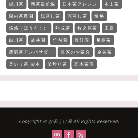
掛川茶
新茶最前線
日本茶アレンジ
本山茶
森内茶農園
浅蒸し茶
深蒸し茶
焙烙
焙烙（ほうろく）
熟成茶
牧之原茶
玉露
白川茶
益井園
竹内園
豊好園
足柄茶
農園茶アンバサダー
農家のお茶会
金谷茶
釜いり茶 柴本
釜炒り茶
高木茶園
Copyright © お茶うけ屋 All Rights Reserved.