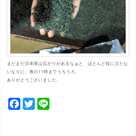
まだまだ日本茶は広がりがあるなぁと、ほとんど役に立たな
いなりに、夜の11時までうろうろ。
ありがとうございました。
F
T
L
a
w
i
c
i
n