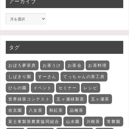
アーカイブ
タグ
おぼろ夢茶房
お茶うけ
お茶会
お茶料理
しばきり園
すーさん
てっちゃんの茶工房
ひらの園
イベント
セミナー
レシピ
世界緑茶コンテスト
五ヶ瀬緑製茶
五ヶ瀬茶
佐京園
八女茶
和紅茶
品種茶
富士東製茶農業協同組合
山水園
川根茶
常磐園