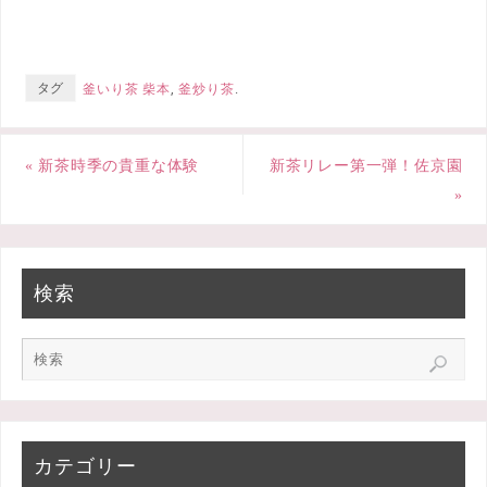
e
t
e
b
t
タグ
釜いり茶 柴本
,
釜炒り茶
.
o
e
o
r
«
新茶時季の貴重な体験
新茶リレー第一弾！佐京園
k
»
検索
カテゴリー