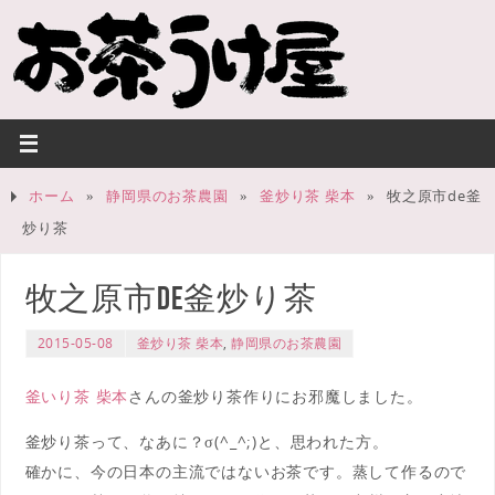
ホーム
»
静岡県のお茶農園
»
釜炒り茶 柴本
»
牧之原市de釜
炒り茶
牧之原市de釜炒り茶
2015-05-08
釜炒り茶 柴本
,
静岡県のお茶農園
釜いり茶 柴本
さんの釜炒り茶作りにお邪魔しました。
釜炒り茶って、なあに？σ(^_^;)と、思われた方。
確かに、今の日本の主流ではないお茶です。蒸して作るので