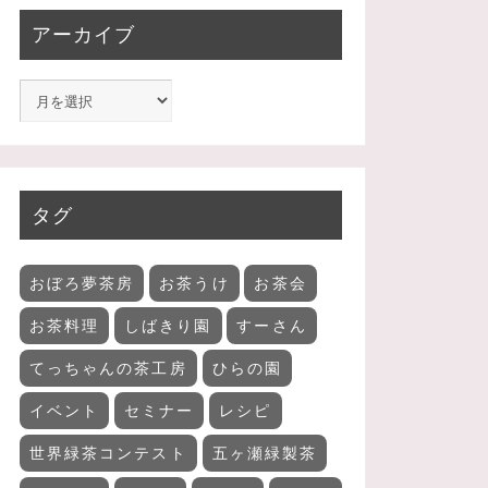
アーカイブ
タグ
おぼろ夢茶房
お茶うけ
お茶会
お茶料理
しばきり園
すーさん
てっちゃんの茶工房
ひらの園
イベント
セミナー
レシピ
世界緑茶コンテスト
五ヶ瀬緑製茶