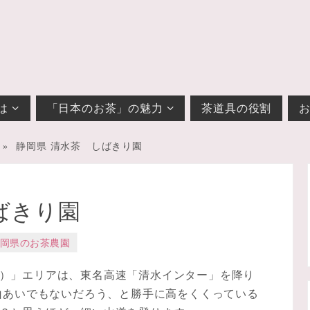
は
「日本のお茶」の魅力
茶道具の役割
»
静岡県 清水茶 しばきり園
ばきり園
岡県のお茶農園
）」エリアは、東名高速「清水インター」を降り
て山あいでもないだろう、と勝手に高をくくっている