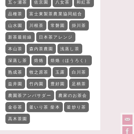
五ヶ瀬茶
佐京園
八女茶
和紅茶
品種茶
富士東製茶農業協同組合
山水園
川根茶
常磐園
掛川茶
新茶最前線
日本茶アレンジ
本山茶
森内茶農園
浅蒸し茶
深蒸し茶
焙烙
焙烙（ほうろく）
熟成茶
牧之原茶
玉露
白川茶
益井園
竹内園
豊好園
足柄茶
農園茶アンバサダー
農家のお茶会
金谷茶
釜いり茶 柴本
釜炒り茶
高木茶園