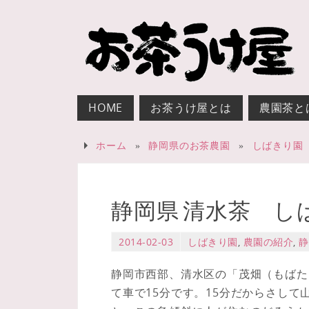
HOME
お茶うけ屋とは
農園茶と
ホーム
»
静岡県のお茶農園
»
しばきり園
静岡県 清水茶 し
2014-02-03
しばきり園
,
農園の紹介
,
静
静岡市西部、清水区の「茂畑（もばた
て車で15分です。15分だからさし