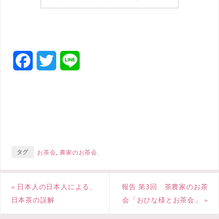
F
T
L
a
w
i
c
i
n
e
t
e
b
t
タグ
お茶会
,
農家のお茶会
.
o
e
o
r
«
日本人の日本人による、
報告 第3回 茶農家のお茶
k
日本茶の誤解
会「おひな様とお茶会」
»