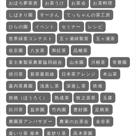
おぼろ夢茶房
お茶うけ
お茶会
お茶料理
しばきり園
すーさん
てっちゃんの茶工房
ひらの園
イベント
セミナー
レシピ
世界緑茶コンテスト
五ヶ瀬緑製茶
五ヶ瀬茶
佐京園
八女茶
和紅茶
品種茶
富士東製茶農業協同組合
山水園
川根茶
常磐園
掛川茶
新茶最前線
日本茶アレンジ
本山茶
森内茶農園
浅蒸し茶
深蒸し茶
焙烙
焙烙（ほうろく）
熟成茶
牧之原茶
玉露
白川茶
益井園
竹内園
豊好園
足柄茶
農園茶アンバサダー
農家のお茶会
金谷茶
釜いり茶 柴本
釜炒り茶
高木茶園