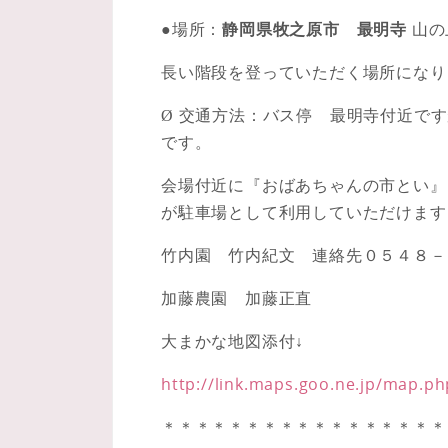
●場所：
静岡県牧之原市 最明寺
山の
長い階段を登っていただく場所になり
Ø 交通方法：バス停 最明寺付近で
です。
会場付近に『おばあちゃんの市とい』
が駐車場として利用していただけます
竹内園 竹内紀文 連絡先０５４８－
加藤農園 加藤正直
大まかな地図添付↓
http://link.maps.goo.ne.jp/map.
＊＊＊＊＊＊＊＊＊＊＊＊＊＊＊＊＊