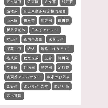
五ヶ瀬茶
佐京園
八女茶
和紅茶
品種茶
富士東製茶農業協同組合
山水園
川根茶
常磐園
掛川茶
新茶最前線
日本茶アレンジ
本山茶
森内茶農園
浅蒸し茶
深蒸し茶
焙烙
焙烙（ほうろく）
熟成茶
牧之原茶
玉露
白川茶
益井園
竹内園
豊好園
足柄茶
農園茶アンバサダー
農家のお茶会
金谷茶
釜いり茶 柴本
釜炒り茶
高木茶園