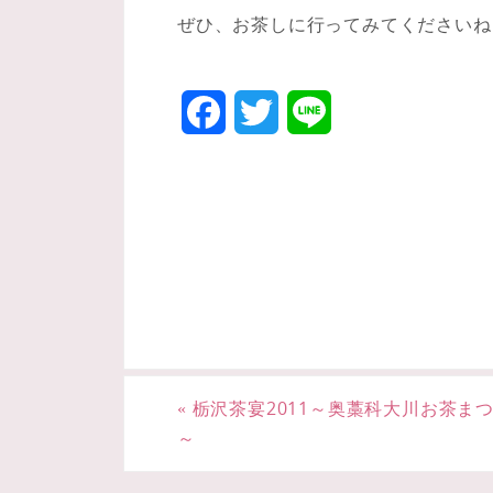
ぜひ、お茶しに行ってみてくださいね
F
T
L
a
w
i
c
i
n
e
t
e
b
t
o
e
o
r
«
栃沢茶宴2011～奥藁科大川お茶ま
k
～