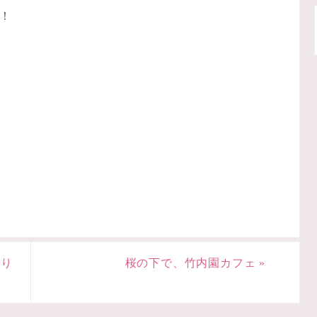
！
つり
桜の下で、竹内園カフェ
»