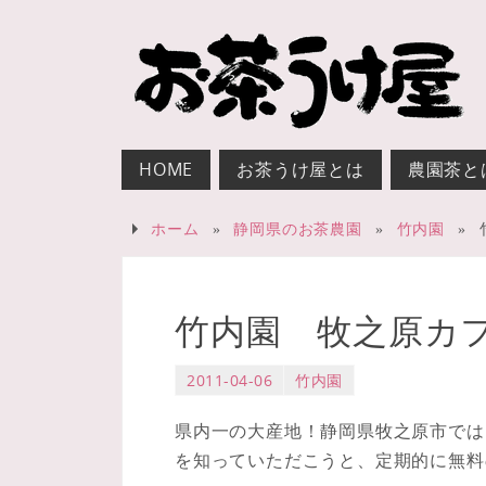
HOME
お茶うけ屋とは
農園茶と
ホーム
»
静岡県のお茶農園
»
竹内園
»
竹内園 牧之原カフェ
2011-04-06
竹内園
県内一の大産地！静岡県牧之原市では
を知っていただこうと、定期的に無料