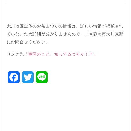
大川地区全体のお茶まつりの情報は、詳しい情報が掲載され
ていないため詳細が分かりませんので、ＪＡ静岡市大川支部
にお問合せください。
リンク先
「葵区のこと、知ってるつもり！？」
F
T
L
a
w
i
c
i
n
e
t
e
b
t