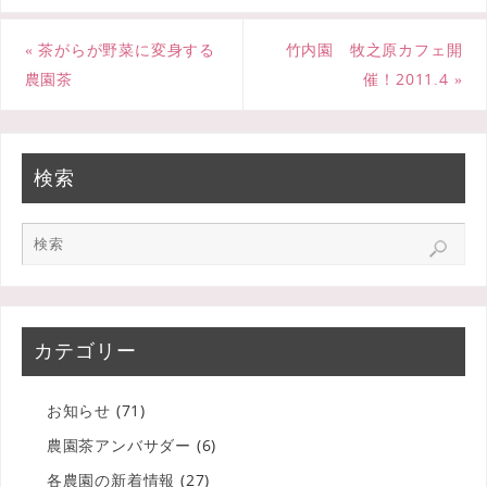
o
e
«
茶がらが野菜に変身する
竹内園 牧之原カフェ開
o
r
農園茶
催！2011.4
»
k
検索
カテゴリー
お知らせ
(71)
農園茶アンバサダー
(6)
各農園の新着情報
(27)