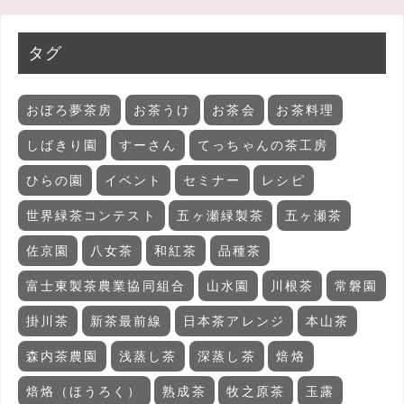
タグ
おぼろ夢茶房
お茶うけ
お茶会
お茶料理
しばきり園
すーさん
てっちゃんの茶工房
ひらの園
イベント
セミナー
レシピ
世界緑茶コンテスト
五ヶ瀬緑製茶
五ヶ瀬茶
佐京園
八女茶
和紅茶
品種茶
富士東製茶農業協同組合
山水園
川根茶
常磐園
掛川茶
新茶最前線
日本茶アレンジ
本山茶
森内茶農園
浅蒸し茶
深蒸し茶
焙烙
焙烙（ほうろく）
熟成茶
牧之原茶
玉露