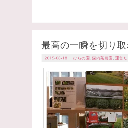
最高の一瞬を切り取
2015-08-18
ひらの園
,
森内茶農園
,
運営だ