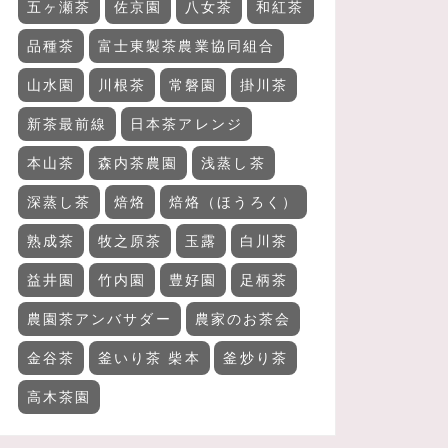
五ヶ瀬茶
佐京園
八女茶
和紅茶
品種茶
富士東製茶農業協同組合
山水園
川根茶
常磐園
掛川茶
新茶最前線
日本茶アレンジ
本山茶
森内茶農園
浅蒸し茶
深蒸し茶
焙烙
焙烙（ほうろく）
熟成茶
牧之原茶
玉露
白川茶
益井園
竹内園
豊好園
足柄茶
農園茶アンバサダー
農家のお茶会
金谷茶
釜いり茶 柴本
釜炒り茶
高木茶園