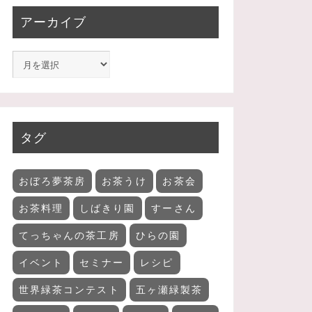
アーカイブ
タグ
おぼろ夢茶房
お茶うけ
お茶会
お茶料理
しばきり園
すーさん
てっちゃんの茶工房
ひらの園
イベント
セミナー
レシピ
世界緑茶コンテスト
五ヶ瀬緑製茶