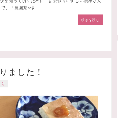
茶を知って頂くために、新茶作りに忙しい農家さん
けで、『農園茶×懐．．．
続きを読む
りました！
より