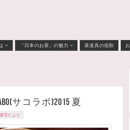
は
「日本のお茶」の魅力
茶道具の役割
o(サコラボ)2015 夏
運営だより