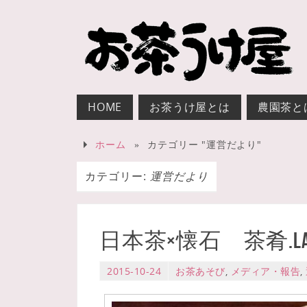
HOME
お茶うけ屋とは
農園茶と
ホーム
»
カテゴリー "運営だより"
カテゴリー:
運営だより
日本茶×懐石 茶肴.lab
2015-10-24
お茶あそび
,
メディア・報告
,