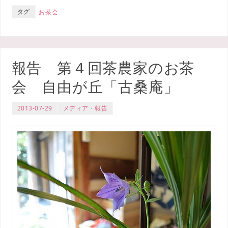
タグ
お茶会
報告 第４回茶農家のお茶
会 自由が丘「古桑庵」
2013-07-29
メディア・報告