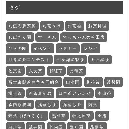
タグ
おぼろ夢茶房
お茶うけ
お茶会
お茶料理
しばきり園
すーさん
てっちゃんの茶工房
ひらの園
イベント
セミナー
レシピ
世界緑茶コンテスト
五ヶ瀬緑製茶
五ヶ瀬茶
佐京園
八女茶
和紅茶
品種茶
富士東製茶農業協同組合
山水園
川根茶
常磐園
掛川茶
新茶最前線
日本茶アレンジ
本山茶
森内茶農園
浅蒸し茶
深蒸し茶
焙烙
焙烙（ほうろく）
熟成茶
牧之原茶
玉露
白川茶
益井園
竹内園
豊好園
足柄茶