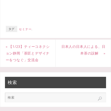
c
i
n
e
t
e
b
t
タグ
セミナー
.
o
e
o
r
«
【1/23】ティーコネクシ
日本人の日本人による、日
k
ョン静岡「茶匠とデザイナ
本茶の誤解
»
ーをつなぐ」交流会
検索