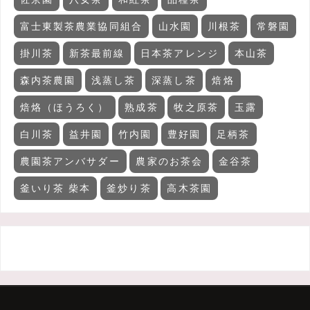
富士東製茶農業協同組合
山水園
川根茶
常磐園
掛川茶
新茶最前線
日本茶アレンジ
本山茶
森内茶農園
浅蒸し茶
深蒸し茶
焙烙
焙烙（ほうろく）
熟成茶
牧之原茶
玉露
白川茶
益井園
竹内園
豊好園
足柄茶
農園茶アンバサダー
農家のお茶会
金谷茶
釜いり茶 柴本
釜炒り茶
高木茶園