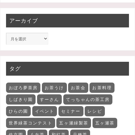
アーカイブ
タグ
おぼろ夢茶房
お茶うけ
お茶会
お茶料理
しばきり園
すーさん
てっちゃんの茶工房
ひらの園
イベント
セミナー
レシピ
世界緑茶コンテスト
五ヶ瀬緑製茶
五ヶ瀬茶
佐京園
八女茶
和紅茶
品種茶