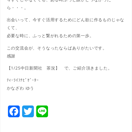
ら・・・。
出会いって、今すぐ活用するためにどん欲に作るものじゃな
くて、
必要な時に、ふっと繋がれるための第一歩。
この交流会が、そうなったならばありがたいです。
感謝
【1/25中日新聞社 茶況】 で、ご紹介頂きました。
ﾃｨｰﾗｲﾌﾅﾋﾞｹﾞｰﾀｰ
かなざわ ゆう
F
T
L
a
w
i