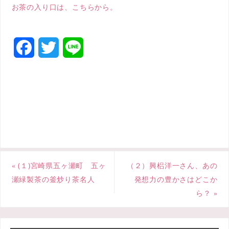
お茶の入り口は、こちらから。
F
T
L
a
w
i
c
i
n
e
t
e
b
t
o
e
«
(１)宮崎県五ヶ瀬町 五ヶ
（２）興梠洋一さん、あの
o
r
瀬緑製茶の釜炒り茶名人
発想力の豊かさはどこか
k
ら？
»