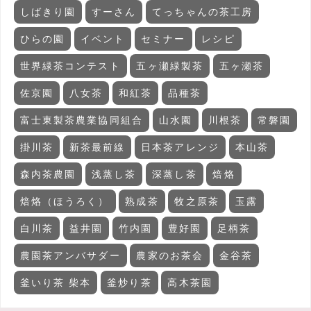
しばきり園
すーさん
てっちゃんの茶工房
ひらの園
イベント
セミナー
レシピ
世界緑茶コンテスト
五ヶ瀬緑製茶
五ヶ瀬茶
佐京園
八女茶
和紅茶
品種茶
富士東製茶農業協同組合
山水園
川根茶
常磐園
掛川茶
新茶最前線
日本茶アレンジ
本山茶
森内茶農園
浅蒸し茶
深蒸し茶
焙烙
焙烙（ほうろく）
熟成茶
牧之原茶
玉露
白川茶
益井園
竹内園
豊好園
足柄茶
農園茶アンバサダー
農家のお茶会
金谷茶
釜いり茶 柴本
釜炒り茶
高木茶園