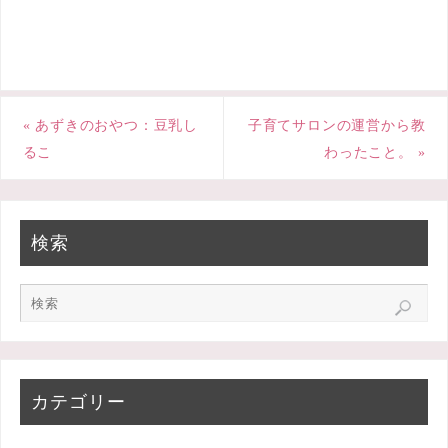
e
t
e
b
t
o
e
«
あずきのおやつ：豆乳し
子育てサロンの運営から教
o
r
るこ
わったこと。
»
k
検索
カテゴリー