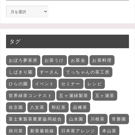
タグ
おぼろ夢茶房
お茶うけ
お茶会
お茶料理
しばきり園
すーさん
てっちゃんの茶工房
ひらの園
イベント
セミナー
レシピ
世界緑茶コンテスト
五ヶ瀬緑製茶
五ヶ瀬茶
佐京園
八女茶
和紅茶
品種茶
富士東製茶農業協同組合
山水園
川根茶
常磐園
掛川茶
新茶最前線
日本茶アレンジ
本山茶