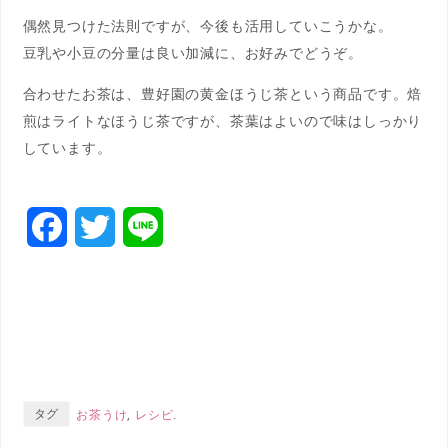
偶然見つけた法則ですが、今後も活用していこうかな。
豆乳や小豆の分量は良い加減に、お好みでどうぞ。
合わせたお茶は、豊好園の黄金ほうじ茶という商品です。焙
煎はライトなほうじ茶ですが、茶葉はよいので味はしっかり
しています。
F
T
L
a
w
i
c
i
n
e
t
e
b
t
タグ
お茶うけ
,
レシピ
.
o
e