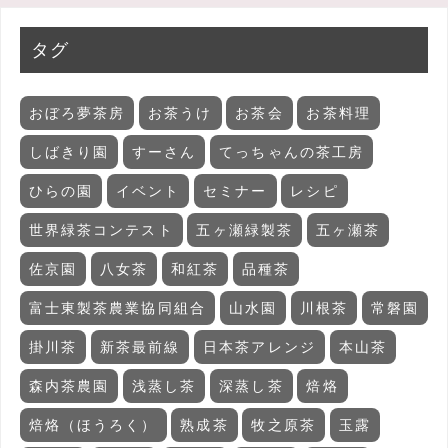
タグ
おぼろ夢茶房
お茶うけ
お茶会
お茶料理
しばきり園
すーさん
てっちゃんの茶工房
ひらの園
イベント
セミナー
レシピ
世界緑茶コンテスト
五ヶ瀬緑製茶
五ヶ瀬茶
佐京園
八女茶
和紅茶
品種茶
富士東製茶農業協同組合
山水園
川根茶
常磐園
掛川茶
新茶最前線
日本茶アレンジ
本山茶
森内茶農園
浅蒸し茶
深蒸し茶
焙烙
焙烙（ほうろく）
熟成茶
牧之原茶
玉露