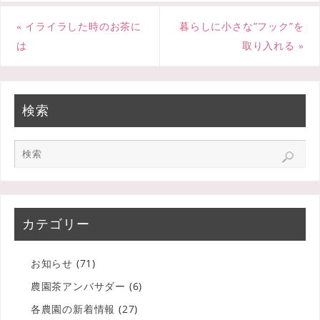
o
r
«
イライラした時のお茶に
暮らしに小さな”フック”を
k
は
取り入れる
»
検索
カテゴリー
お知らせ
(71)
農園茶アンバサダー
(6)
各農園の新着情報
(27)