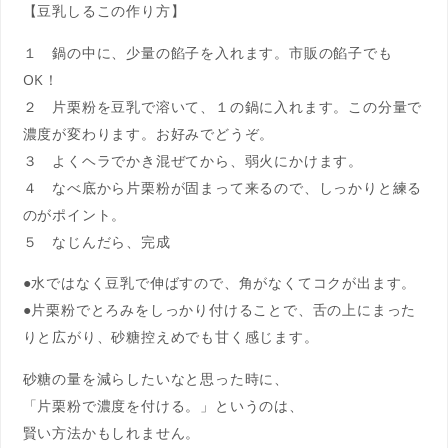
【豆乳しるこの作り方】
１ 鍋の中に、少量の餡子を入れます。市販の餡子でも
OK！
２ 片栗粉を豆乳で溶いて、１の鍋に入れます。この分量で
濃度が変わります。お好みでどうぞ。
３ よくヘラでかき混ぜてから、弱火にかけます。
４ なべ底から片栗粉が固まって来るので、しっかりと練る
のがポイント。
５ なじんだら、完成
●水ではなく豆乳で伸ばすので、角がなくてコクが出ます。
●片栗粉でとろみをしっかり付けることで、舌の上にまった
りと広がり、砂糖控えめでも甘く感じます。
砂糖の量を減らしたいなと思った時に、
「片栗粉で濃度を付ける。」というのは、
賢い方法かもしれません。