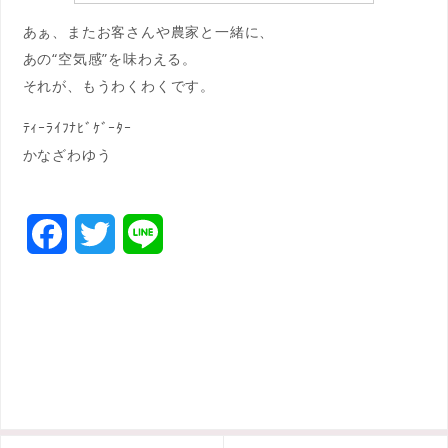
あぁ、またお客さんや農家と一緒に、
あの“空気感”を味わえる。
それが、もうわくわくです。
ﾃｨｰﾗｲﾌﾅﾋﾞｹﾞｰﾀｰ
かなざわゆう
F
T
L
a
w
i
c
i
n
e
t
e
b
t
o
e