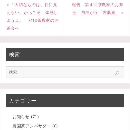
«
「大切なものは、目に見
報告 第４回茶農家のお茶
o
r
えない」からこそ、体感し
会 自由が丘「古桑庵」
»
k
ようよ。 7/10茶農家のお
茶会へ
検索
カテゴリー
お知らせ
(71)
農園茶アンバサダー
(6)