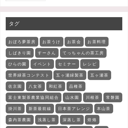
タグ
おぼろ夢茶房
お茶うけ
お茶会
お茶料理
しばきり園
すーさん
てっちゃんの茶工房
ひらの園
イベント
セミナー
レシピ
世界緑茶コンテスト
五ヶ瀬緑製茶
五ヶ瀬茶
佐京園
八女茶
和紅茶
品種茶
富士東製茶農業協同組合
山水園
川根茶
常磐園
掛川茶
新茶最前線
日本茶アレンジ
本山茶
森内茶農園
浅蒸し茶
深蒸し茶
焙烙