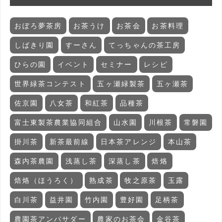
おぼろ夢茶房
お茶うけ
お茶会
お茶料理
しばきり園
すーさん
てっちゃんの茶工房
ひらの園
イベント
セミナー
レシピ
世界緑茶コンテスト
五ヶ瀬緑製茶
五ヶ瀬茶
佐京園
八女茶
和紅茶
品種茶
富士東製茶農業協同組合
山水園
川根茶
常磐園
掛川茶
新茶最前線
日本茶アレンジ
本山茶
森内茶農園
浅蒸し茶
深蒸し茶
焙烙
焙烙（ほうろく）
熟成茶
牧之原茶
玉露
白川茶
益井園
竹内園
豊好園
足柄茶
農園茶アンバサダー
農家のお茶会
金谷茶