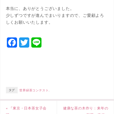
本当に、ありがとうございました。
少しずつですが進んでまいりますので、ご愛顧よろ
しくお願いいたします。
F
T
L
a
w
i
c
i
n
e
t
e
b
t
タグ
世界緑茶コンテスト
.
o
e
o
r
«
『東京・日本茶女子会
健康な茶の木作り：来年の
k