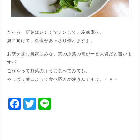
だから、新芽はレンジでチンして、冷凍庫へ。
夏に向けて、料理があっさり作れますよ。
お茶を揉む農家はみな、茶の原葉の質が一番大切だと言いま
すが、
こうやって野菜のように食べてみても、
やっぱり葉によって食べ応えが違うんですよ。＾ｖ＾
F
T
L
a
w
i
c
i
n