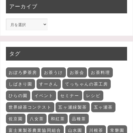
アーカイブ
タグ
おぼろ夢茶房
お茶うけ
お茶会
お茶料理
しばきり園
すーさん
てっちゃんの茶工房
ひらの園
イベント
セミナー
レシピ
世界緑茶コンテスト
五ヶ瀬緑製茶
五ヶ瀬茶
佐京園
八女茶
和紅茶
品種茶
富士東製茶農業協同組合
山水園
川根茶
常磐園