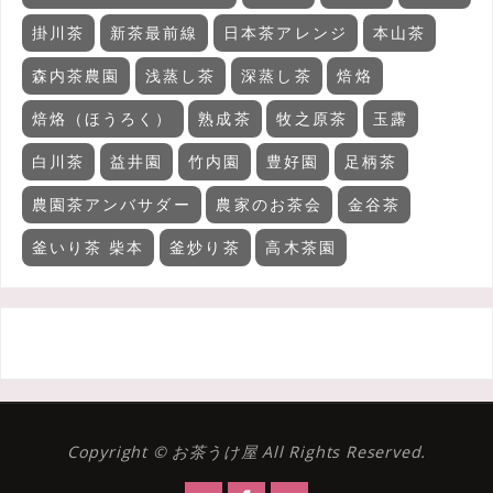
掛川茶
新茶最前線
日本茶アレンジ
本山茶
森内茶農園
浅蒸し茶
深蒸し茶
焙烙
焙烙（ほうろく）
熟成茶
牧之原茶
玉露
白川茶
益井園
竹内園
豊好園
足柄茶
農園茶アンバサダー
農家のお茶会
金谷茶
釜いり茶 柴本
釜炒り茶
高木茶園
Copyright © お茶うけ屋 All Rights Reserved.