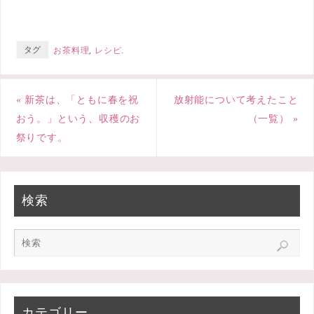
e
t
e
b
t
タグ
お茶料理
,
レシピ
.
o
e
o
r
«
新茶は、「ともに春を祝
放射能について考えたこと
k
おう。」という、収穫のお
（一覧）
»
祭りです。
検索
カテゴリー