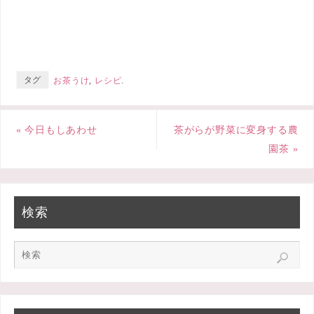
c
i
n
e
t
e
b
t
タグ
お茶うけ
,
レシピ
.
o
e
o
r
«
今日もしあわせ
茶がらが野菜に変身する農
k
園茶
»
検索