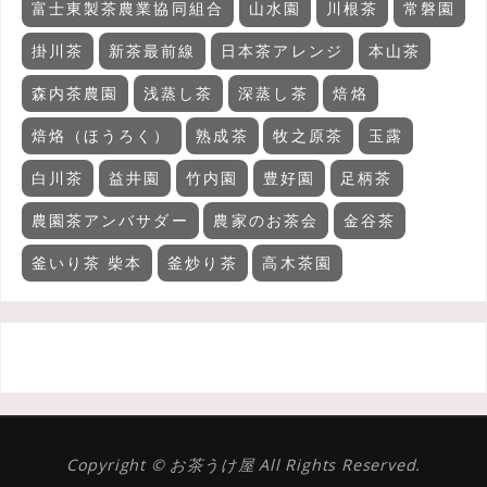
富士東製茶農業協同組合
山水園
川根茶
常磐園
掛川茶
新茶最前線
日本茶アレンジ
本山茶
森内茶農園
浅蒸し茶
深蒸し茶
焙烙
焙烙（ほうろく）
熟成茶
牧之原茶
玉露
白川茶
益井園
竹内園
豊好園
足柄茶
農園茶アンバサダー
農家のお茶会
金谷茶
釜いり茶 柴本
釜炒り茶
高木茶園
Copyright © お茶うけ屋 All Rights Reserved.