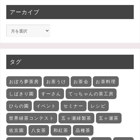
アーカイブ
タグ
おぼろ夢茶房
お茶うけ
お茶会
お茶料理
しばきり園
すーさん
てっちゃんの茶工房
ひらの園
イベント
セミナー
レシピ
世界緑茶コンテスト
五ヶ瀬緑製茶
五ヶ瀬茶
佐京園
八女茶
和紅茶
品種茶