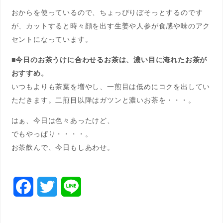
おからを使っているので、ちょっぴりぼそっとするのです
が、カットすると時々顔を出す生姜や人参が食感や味のアク
セントになっています。
■今日のお茶うけに合わせるお茶は、濃い目に淹れたお茶が
おすすめ。
いつもよりも茶葉を増やし、一煎目は低めにコクを出してい
ただきます。二煎目以降はガツンと濃いお茶を・・・。
はぁ、今日は色々あったけど、
でもやっぱり・・・・。
お茶飲んで、今日もしあわせ。
F
T
L
a
w
i