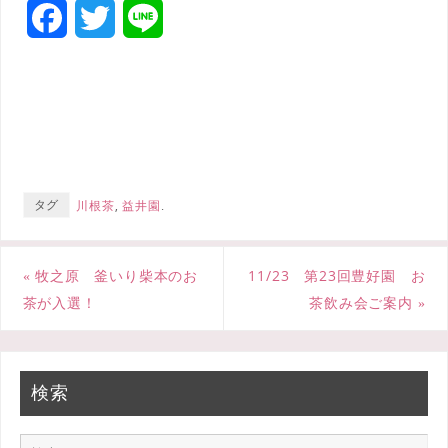
F
T
L
a
w
i
c
i
n
e
t
e
b
t
タグ
川根茶
,
益井園
.
o
e
o
r
«
牧之原 釜いり柴本のお
11/23 第23回豊好園 お
k
茶が入選！
茶飲み会ご案内
»
検索