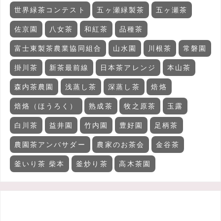
世界緑茶コンテスト
五ヶ瀬緑製茶
五ヶ瀬茶
佐京園
八女茶
和紅茶
品種茶
富士東製茶農業協同組合
山水園
川根茶
常磐園
掛川茶
新茶最前線
日本茶アレンジ
本山茶
森内茶農園
浅蒸し茶
深蒸し茶
焙烙
焙烙（ほうろく）
熟成茶
牧之原茶
玉露
白川茶
益井園
竹内園
豊好園
足柄茶
農園茶アンバサダー
農家のお茶会
金谷茶
釜いり茶 柴本
釜炒り茶
高木茶園