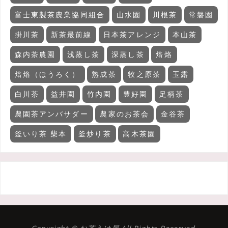
富士東製茶農業協同組合
山水園
川根茶
常磐園
掛川茶
新茶最前線
日本茶アレンジ
本山茶
森内茶農園
浅蒸し茶
深蒸し茶
焙烙
焙烙（ほうろく）
熟成茶
牧之原茶
玉露
白川茶
益井園
竹内園
豊好園
足柄茶
農園茶アンバサダー
農家のお茶会
金谷茶
釜いり茶 柴本
釜炒り茶
高木茶園