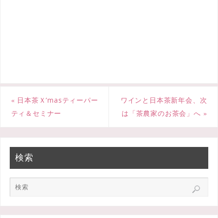
a
w
i
c
i
n
e
t
e
b
t
o
e
«
日本茶Ｘ’masティーパー
ワインと日本茶新年会、次
o
r
ティ＆セミナー
は「茶農家のお茶会」へ
»
k
検索