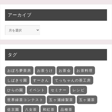
アーカイブ
タグ
おぼろ夢茶房
お茶うけ
お茶会
お茶料理
しばきり園
すーさん
てっちゃんの茶工房
ひらの園
イベント
セミナー
レシピ
世界緑茶コンテスト
五ヶ瀬緑製茶
五ヶ瀬茶
佐京園
八女茶
和紅茶
品種茶