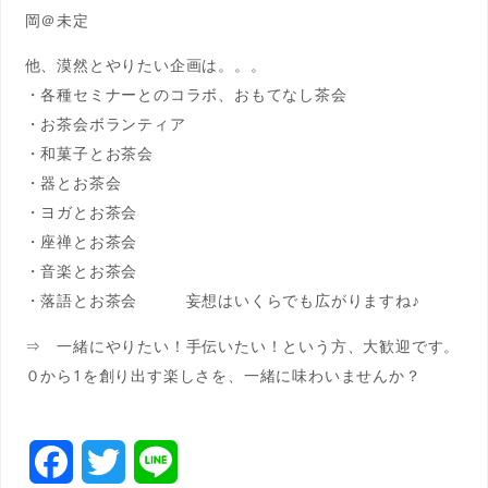
岡＠未定
他、漠然とやりたい企画は。。。
・各種セミナーとのコラボ、おもてなし茶会
・お茶会ボランティア
・和菓子とお茶会
・器とお茶会
・ヨガとお茶会
・座禅とお茶会
・音楽とお茶会
・落語とお茶会 妄想はいくらでも広がりますね♪
⇒ 一緒にやりたい！手伝いたい！という方、大歓迎です。
０から1を創り出す楽しさを、一緒に味わいませんか？
F
T
L