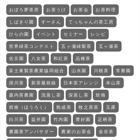
おぼろ夢茶房
お茶うけ
お茶会
お茶料理
しばきり園
すーさん
てっちゃんの茶工房
ひらの園
イベント
セミナー
レシピ
世界緑茶コンテスト
五ヶ瀬緑製茶
五ヶ瀬茶
佐京園
八女茶
和紅茶
品種茶
富士東製茶農業協同組合
山水園
川根茶
常磐園
掛川茶
新茶最前線
日本茶アレンジ
本山茶
森内茶農園
浅蒸し茶
深蒸し茶
焙烙
焙烙（ほうろく）
熟成茶
牧之原茶
玉露
白川茶
益井園
竹内園
豊好園
足柄茶
農園茶アンバサダー
農家のお茶会
金谷茶