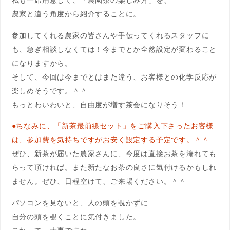
農家と違う角度から紹介することに。
参加してくれる農家の皆さんや手伝ってくれるスタッフに
も、急ぎ
相談しなくては！今までとか全然設定が変わること
になりますから。
そして、今回は今までとはまた違う、お客様との化学反応が
楽しめそうです
。＾＾
もっとわいわいと、自由度が増す茶会になりそう！
●ちなみに、「新茶最前線セット」をご購入下さったお客様
は、参
加費を気持ちですがお安く設定する予定です。＾＾
ぜひ、新茶が届いた農家さんに、今度は直接お茶を淹れても
らって頂ければ。また新たなお茶の良さに気付けるかもしれ
ません。ぜひ、日程空けて、
ご来場ください。＾＾
パソコンを見ないと、人の頭を覗かずに
自分の頭を覗くことに気付きました。