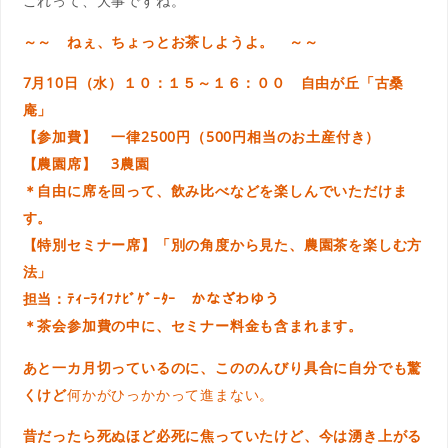
これって、大事ですね。
～～ ねぇ、ちょっとお茶しようよ。 ～～
7月10日（水）１０：１５～１６：００ 自由が丘「古桑
庵」
【参加費】 一律2500円（500円相当のお土産付き）
【農園席】 3農園
＊自由に席を回って、飲み比べなどを楽しんでいただけま
す。
【特別セミナー席】「別の角度から見た、農園茶を楽しむ方
法」
担当：ﾃｨｰﾗｲﾌﾅﾋﾞｹﾞｰﾀｰ かなざわゆう
＊茶会参加費の中に、セミナー料金も含まれます。
あと一カ月切っているのに、こののんびり具合に自分でも驚
くけど
何かがひっかかって進まない。
昔だったら死ぬほど必死に焦って
いたけど、今は湧き上がる