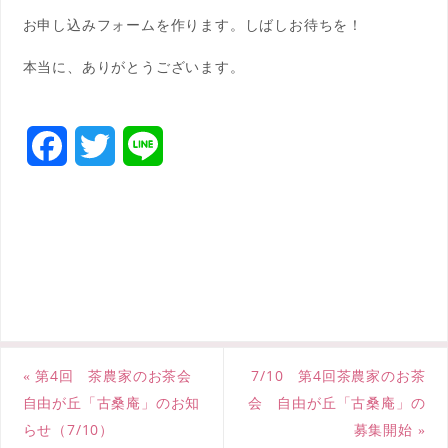
お申し込みフォームを作ります。しばしお待ちを！
本当に、ありがとうございます。
F
T
L
a
w
i
c
i
n
e
t
e
b
t
o
e
«
第4回 茶農家のお茶会
7/10 第4回茶農家のお茶
o
r
自由が丘「古桑庵」のお知
会 自由が丘「古桑庵」の
k
らせ（7/10）
募集開始
»