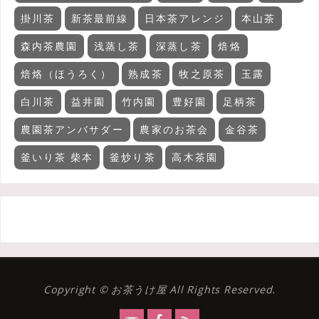
掛川茶
新茶最前線
日本茶アレンジ
本山茶
森内茶農園
浅蒸し茶
深蒸し茶
焙烙
焙烙（ほうろく）
熟成茶
牧之原茶
玉露
白川茶
益井園
竹内園
豊好園
足柄茶
農園茶アンバサダー
農家のお茶会
金谷茶
釜いり茶 柴本
釜炒り茶
高木茶園
Copyright © お茶うけ屋 All Rights Reserved.