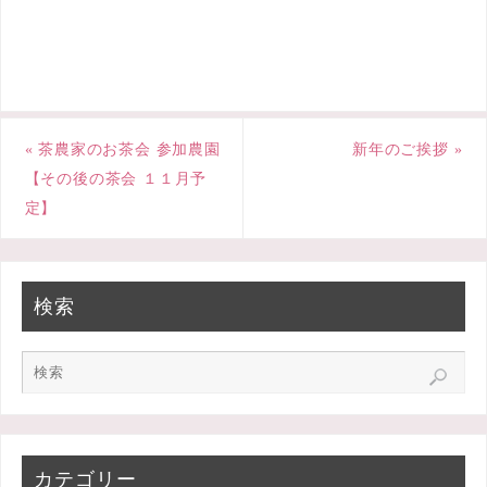
e
t
e
b
t
o
e
«
茶農家のお茶会 参加農園
新年のご挨拶
»
o
r
【その後の茶会 １１月予
k
定】
検索
カテゴリー