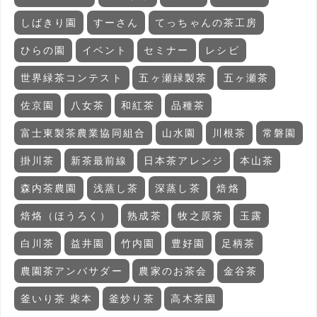
しばきり園
すーさん
てっちゃんの茶工房
ひらの園
イベント
セミナー
レシピ
世界緑茶コンテスト
五ヶ瀬緑製茶
五ヶ瀬茶
佐京園
八女茶
和紅茶
品種茶
富士東製茶農業協同組合
山水園
川根茶
常磐園
掛川茶
新茶最前線
日本茶アレンジ
本山茶
森内茶農園
浅蒸し茶
深蒸し茶
焙烙
焙烙（ほうろく）
熟成茶
牧之原茶
玉露
白川茶
益井園
竹内園
豊好園
足柄茶
農園茶アンバサダー
農家のお茶会
金谷茶
釜いり茶 柴本
釜炒り茶
高木茶園