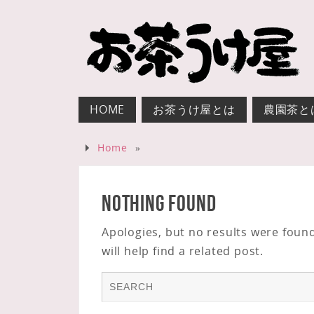
HOME
お茶うけ屋とは
農園茶と
Home
»
Nothing Found
Apologies, but no results were foun
will help find a related post.