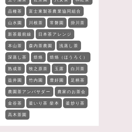
品種茶
富士東製茶農業協同組合
山水園
川根茶
常磐園
掛川茶
新茶最前線
日本茶アレンジ
本山茶
森内茶農園
浅蒸し茶
深蒸し茶
焙烙
焙烙（ほうろく）
熟成茶
牧之原茶
玉露
白川茶
益井園
竹内園
豊好園
足柄茶
農園茶アンバサダー
農家のお茶会
金谷茶
釜いり茶 柴本
釜炒り茶
高木茶園