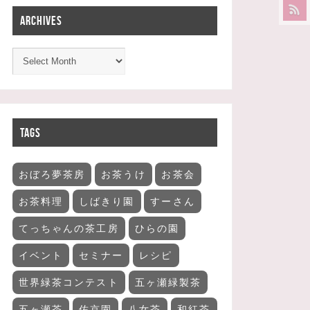
ARCHIVES
TAGS
おぼろ夢茶房
お茶うけ
お茶会
お茶料理
しばきり園
すーさん
てっちゃんの茶工房
ひらの園
イベント
セミナー
レシピ
世界緑茶コンテスト
五ヶ瀬緑製茶
五ヶ瀬茶
佐京園
八女茶
和紅茶