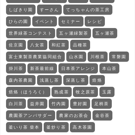
しばきり園
すーさん
てっちゃんの茶工房
ひらの園
イベント
セミナー
レシピ
世界緑茶コンテスト
五ヶ瀬緑製茶
五ヶ瀬茶
佐京園
八女茶
和紅茶
品種茶
富士東製茶農業協同組合
山水園
川根茶
常磐園
掛川茶
新茶最前線
日本茶アレンジ
本山茶
森内茶農園
浅蒸し茶
深蒸し茶
焙烙
焙烙（ほうろく）
熟成茶
牧之原茶
玉露
白川茶
益井園
竹内園
豊好園
足柄茶
農園茶アンバサダー
農家のお茶会
金谷茶
釜いり茶 柴本
釜炒り茶
高木茶園