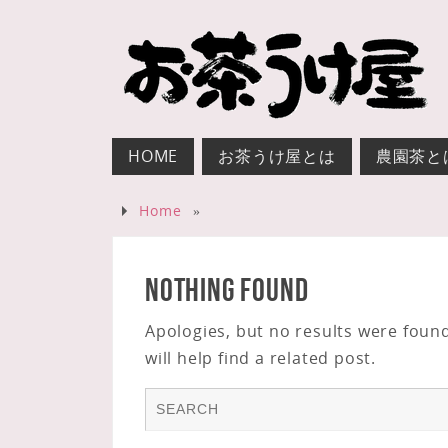
HOME
お茶うけ屋とは
農園茶と
Home
»
Nothing Found
Apologies, but no results were foun
will help find a related post.