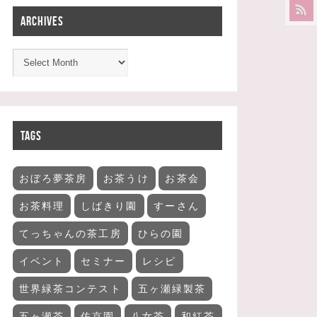
ARCHIVES
TAGS
おぼろ夢茶房
お茶うけ
お茶会
お茶料理
しばきり園
すーさん
てっちゃんの茶工房
ひらの園
イベント
セミナー
レシピ
世界緑茶コンテスト
五ヶ瀬緑製茶
五ヶ瀬茶
佐京園
八女茶
和紅茶