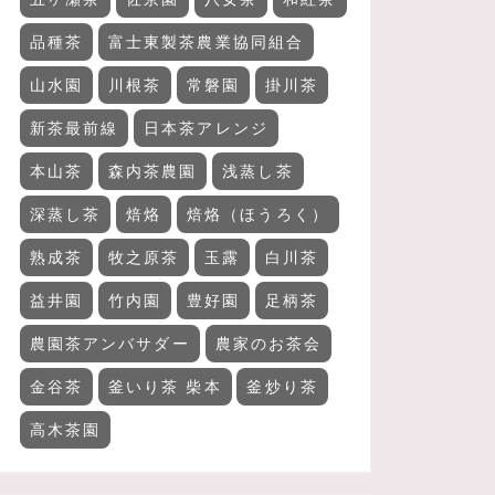
品種茶
富士東製茶農業協同組合
山水園
川根茶
常磐園
掛川茶
新茶最前線
日本茶アレンジ
本山茶
森内茶農園
浅蒸し茶
深蒸し茶
焙烙
焙烙（ほうろく）
熟成茶
牧之原茶
玉露
白川茶
益井園
竹内園
豊好園
足柄茶
農園茶アンバサダー
農家のお茶会
金谷茶
釜いり茶 柴本
釜炒り茶
高木茶園