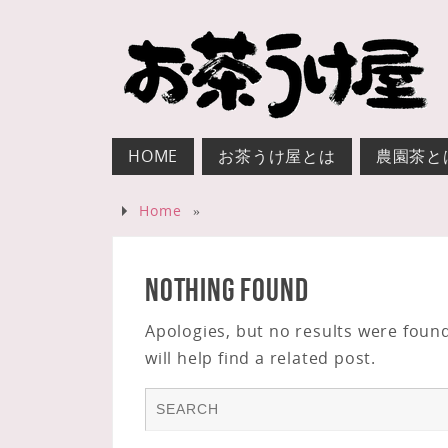
HOME
お茶うけ屋とは
農園茶と
Home
»
Nothing Found
Apologies, but no results were foun
will help find a related post.