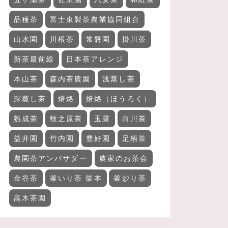
品種茶
富士東製茶農業協同組合
山水園
川根茶
常磐園
掛川茶
新茶最前線
日本茶アレンジ
本山茶
森内茶農園
浅蒸し茶
深蒸し茶
焙烙
焙烙（ほうろく）
熟成茶
牧之原茶
玉露
白川茶
益井園
竹内園
豊好園
足柄茶
農園茶アンバサダー
農家のお茶会
金谷茶
釜いり茶 柴本
釜炒り茶
高木茶園