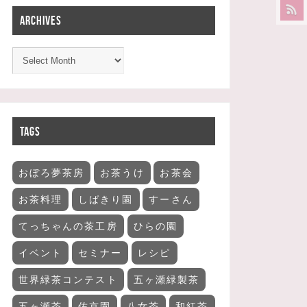
ARCHIVES
TAGS
おぼろ夢茶房
お茶うけ
お茶会
お茶料理
しばきり園
すーさん
てっちゃんの茶工房
ひらの園
イベント
セミナー
レシピ
世界緑茶コンテスト
五ヶ瀬緑製茶
五ヶ瀬茶
佐京園
八女茶
和紅茶