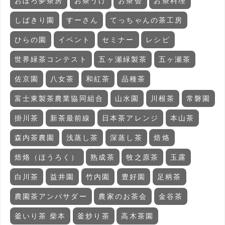
おぼろ夢茶房
お茶うけ
お茶会
お茶料理
しばきり園
すーさん
てっちゃんの茶工房
ひらの園
イベント
セミナー
レシピ
世界緑茶コンテスト
五ヶ瀬緑製茶
五ヶ瀬茶
佐京園
八女茶
和紅茶
品種茶
富士東製茶農業協同組合
山水園
川根茶
常磐園
掛川茶
新茶最前線
日本茶アレンジ
本山茶
森内茶農園
浅蒸し茶
深蒸し茶
焙烙
焙烙（ほうろく）
熟成茶
牧之原茶
玉露
白川茶
益井園
竹内園
豊好園
足柄茶
農園茶アンバサダー
農家のお茶会
金谷茶
釜いり茶 柴本
釜炒り茶
高木茶園