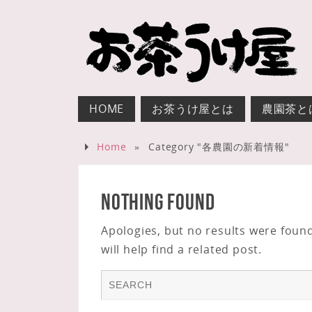
HOME
お茶うけ屋とは
農園茶と
Home
»
Category "各農園の新着情報"
Nothing Found
Apologies, but no results were foun
will help find a related post.