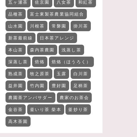
五ヶ瀬茶
佐京園
八女茶
和紅茶
品種茶
富士東製茶農業協同組合
山水園
川根茶
常磐園
掛川茶
新茶最前線
日本茶アレンジ
本山茶
森内茶農園
浅蒸し茶
深蒸し茶
焙烙
焙烙（ほうろく）
熟成茶
牧之原茶
玉露
白川茶
益井園
竹内園
豊好園
足柄茶
農園茶アンバサダー
農家のお茶会
金谷茶
釜いり茶 柴本
釜炒り茶
高木茶園