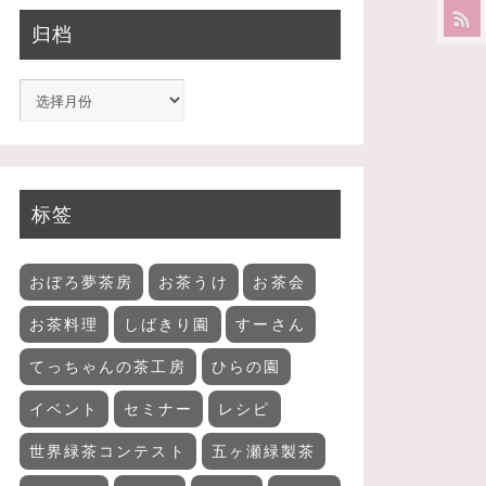
归档
标签
おぼろ夢茶房
お茶うけ
お茶会
お茶料理
しばきり園
すーさん
てっちゃんの茶工房
ひらの園
イベント
セミナー
レシピ
世界緑茶コンテスト
五ヶ瀬緑製茶