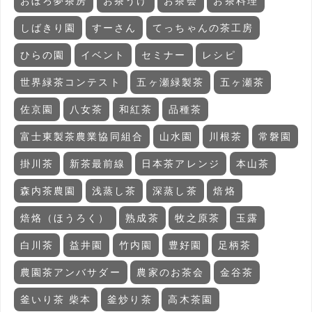
おぼろ夢茶房
お茶うけ
お茶会
お茶料理
しばきり園
すーさん
てっちゃんの茶工房
ひらの園
イベント
セミナー
レシピ
世界緑茶コンテスト
五ヶ瀬緑製茶
五ヶ瀬茶
佐京園
八女茶
和紅茶
品種茶
富士東製茶農業協同組合
山水園
川根茶
常磐園
掛川茶
新茶最前線
日本茶アレンジ
本山茶
森内茶農園
浅蒸し茶
深蒸し茶
焙烙
焙烙（ほうろく）
熟成茶
牧之原茶
玉露
白川茶
益井園
竹内園
豊好園
足柄茶
農園茶アンバサダー
農家のお茶会
金谷茶
釜いり茶 柴本
釜炒り茶
高木茶園