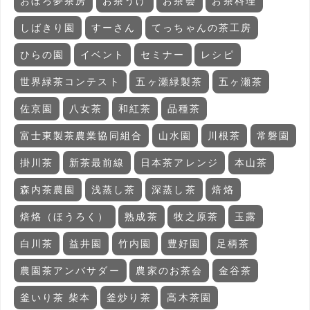
おぼろ夢茶房
お茶うけ
お茶会
お茶料理
しばきり園
すーさん
てっちゃんの茶工房
ひらの園
イベント
セミナー
レシピ
世界緑茶コンテスト
五ヶ瀬緑製茶
五ヶ瀬茶
佐京園
八女茶
和紅茶
品種茶
富士東製茶農業協同組合
山水園
川根茶
常磐園
掛川茶
新茶最前線
日本茶アレンジ
本山茶
森内茶農園
浅蒸し茶
深蒸し茶
焙烙
焙烙（ほうろく）
熟成茶
牧之原茶
玉露
白川茶
益井園
竹内園
豊好園
足柄茶
農園茶アンバサダー
農家のお茶会
金谷茶
釜いり茶 柴本
釜炒り茶
高木茶園