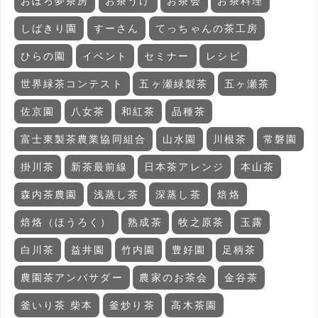
おぼろ夢茶房
お茶うけ
お茶会
お茶料理
しばきり園
すーさん
てっちゃんの茶工房
ひらの園
イベント
セミナー
レシピ
世界緑茶コンテスト
五ヶ瀬緑製茶
五ヶ瀬茶
佐京園
八女茶
和紅茶
品種茶
富士東製茶農業協同組合
山水園
川根茶
常磐園
掛川茶
新茶最前線
日本茶アレンジ
本山茶
森内茶農園
浅蒸し茶
深蒸し茶
焙烙
焙烙（ほうろく）
熟成茶
牧之原茶
玉露
白川茶
益井園
竹内園
豊好園
足柄茶
農園茶アンバサダー
農家のお茶会
金谷茶
釜いり茶 柴本
釜炒り茶
高木茶園